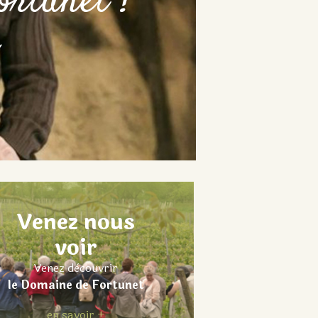
rtunet !
Venez nous
voir
Venez dècouvrir
le Domaine de Fortunet
en savoir +