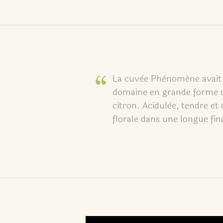
re truffe, poivre,
La cuvèe Phènoméne avait rè
'une èlègance rare,
domaine en grande forme do
mage (bleu), foie
citron. Acidulèe, tendre et 
florale dans une longue fin
HACHETTE 2O25