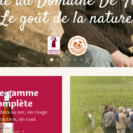
ue au Domaine De Fo
Le goût de la nature
e gamme
ompléte
doux ou sec, vin rouge
ractére, vin rosè.
en savoir +