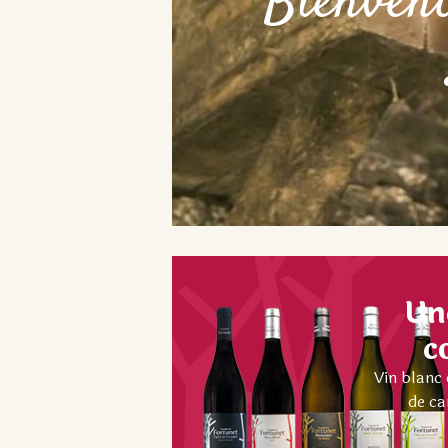
Bienven
Un
c
Vin blanc 
de ca