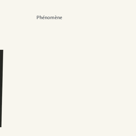
Phènoméne